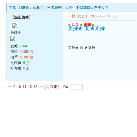
主题 :
189期：新澳门【王者归来】≌最牛中特③肖≌连连大中.
11楼
发表于: 2026-07-08 01:55
【
深山悠林
】
u
回复
u
编辑
u
支持★ 顶 ★支持
圣骑士
发帖:
2304
支持★ 顶 ★支持
威望:
20508 点
铜币:
10386 枚
贡献值:
0 点
好评度:
0 点
<<
9
10
11
12
13
>>
[共
13
页] Go