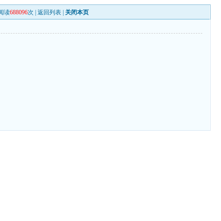
阅读
688096
次 |
返回列表
|
关闭本页