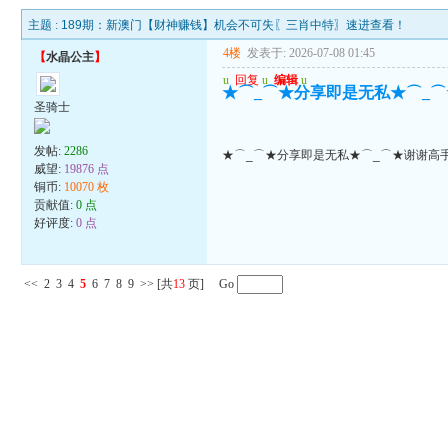
主题 :
189期：新澳门【财神赚钱】机会不可失〖三肖中特〗速进查看！
4楼
发表于: 2026-07-08 01:45
【
水晶公主
】
u
回复
u
编辑
u
★⌒_⌒★分享即是无私★⌒_⌒
圣骑士
发帖:
2286
★⌒_⌒★分享即是无私★⌒_⌒★谢谢高手
威望:
19876 点
铜币:
10070 枚
贡献值:
0 点
好评度:
0 点
<<
2
3
4
5
6
7
8
9
>>
[共
13
页] Go