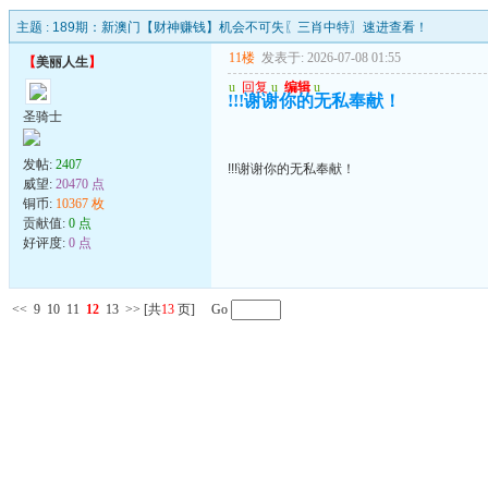
主题 :
189期：新澳门【财神赚钱】机会不可失〖三肖中特〗速进查看！
11楼
发表于: 2026-07-08 01:55
【
美丽人生
】
u
回复
u
编辑
u
!!!谢谢你的无私奉献！
圣骑士
发帖:
2407
!!!谢谢你的无私奉献！
威望:
20470 点
铜币:
10367 枚
贡献值:
0 点
好评度:
0 点
<<
9
10
11
12
13
>>
[共
13
页] Go