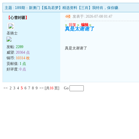
主题 :
189期：新澳门【孤岛若梦】精选资料【三肖】我特肖，保你赚.
4楼
发表于: 2026-07-08 01:47
【
心雪封疆
】
u
回复
u
编辑
u
真是太谢谢了
圣骑士
发帖:
2289
真是太谢谢了
威望:
20364 点
铜币:
10314 枚
贡献值:
1 点
好评度:
0 点
<<
2
3
4
5
6
7
8
9
>>
[共
16
页] Go