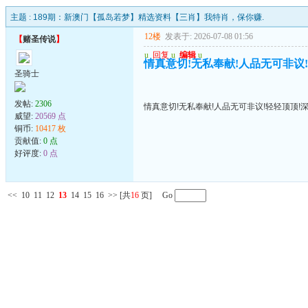
主题 :
189期：新澳门【孤岛若梦】精选资料【三肖】我特肖，保你赚.
12楼
发表于: 2026-07-08 01:56
【
赌圣传说
】
u
回复
u
编辑
u
情真意切!无私奉献!人品无可非议
圣骑士
发帖:
2306
情真意切!无私奉献!人品无可非议!轻轻顶顶!
威望:
20569 点
铜币:
10417 枚
贡献值:
0 点
好评度:
0 点
<<
10
11
12
13
14
15
16
>>
[共
16
页] Go