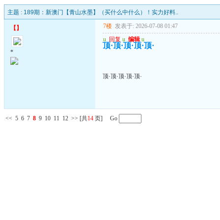
主题 :
189期：新澳门【青山水墨】（买什么中什么）！实力好料..
7楼
发表于: 2026-07-08 01:47
【
】
u
回复
u
编辑
u
顶·顶·顶·顶·顶·
*
顶·顶·顶·顶·顶·
<<
5
6
7
8
9
10
11
12
>>
[共
14
页] Go