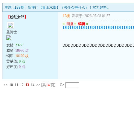
主题 :
189期：新澳门【青山水墨】（买什么中什么）！实力好料..
12楼
发表于: 2026-07-08 01:57
【
粉红女郎
】
u
回复
u
编辑
u
DDDDDDDDDDDDDDDDDDD
圣骑士
发帖:
2327
DDDDDDDDDDDDDDDDDDDDDDDDDD
威望:
19976 点
铜币:
10120 枚
贡献值:
0 点
好评度:
0 点
<<
10
11
12
13
14
>>
[共
14
页] Go