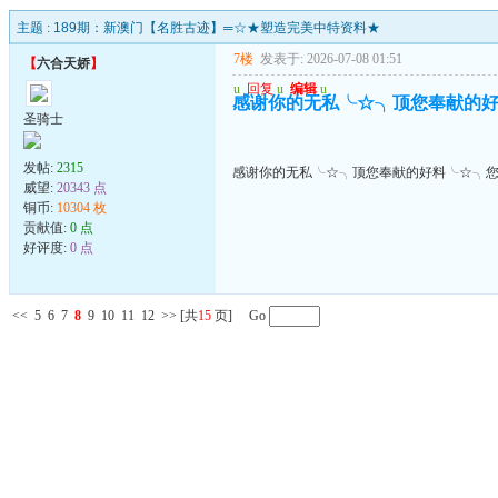
主题 :
189期：新澳门【名胜古迹】═☆★塑造完美中特资料★
7楼
发表于: 2026-07-08 01:51
【
六合天娇
】
u
回复
u
编辑
u
感谢你的无私╰☆╮顶您奉献的
圣骑士
发帖:
2315
感谢你的无私╰☆╮顶您奉献的好料╰☆╮
威望:
20343 点
铜币:
10304 枚
贡献值:
0 点
好评度:
0 点
<<
5
6
7
8
9
10
11
12
>>
[共
15
页] Go