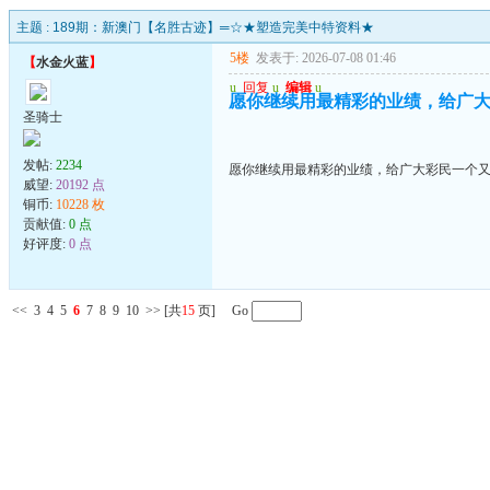
主题 :
189期：新澳门【名胜古迹】═☆★塑造完美中特资料★
5楼
发表于: 2026-07-08 01:46
【
水金火蓝
】
u
回复
u
编辑
u
愿你继续用最精彩的业绩，给广
圣骑士
发帖:
2234
愿你继续用最精彩的业绩，给广大彩民一个
威望:
20192 点
铜币:
10228 枚
贡献值:
0 点
好评度:
0 点
<<
3
4
5
6
7
8
9
10
>>
[共
15
页] Go