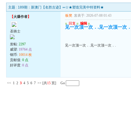
主题 :
189期：新澳门【名胜古迹】═☆★塑造完美中特资料★
板凳
发表于: 2026-07-08 01:43
【
火爆作者
】
u
回复
u
编辑
u
见一次顶一次．.见一次顶一次．
圣骑士
发帖:
2297
见一次顶一次．.见一次顶一次．.
威望:
19764 点
铜币:
10014 枚
贡献值:
0 点
好评度:
0 点
<<
1
2
3
4
5
6
7
>>
[共
15
页] Go