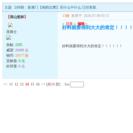
主题 :
189期：新澳门【南鹞北鹰】买什么中什么 已经更新.
13楼
发表于: 2026-07-08 01:51
【
深山悠林
】
u
回复
u
编辑
u
好料就要得到大大的肯定！！！
圣骑士
发帖:
2295
好料就要得到大大的肯定！！！！！！
威望:
20490 点
铜币:
10377 枚
贡献值:
0 点
好评度:
0 点
<<
11
12
13
14
15
16
>>
[共
16
页] Go