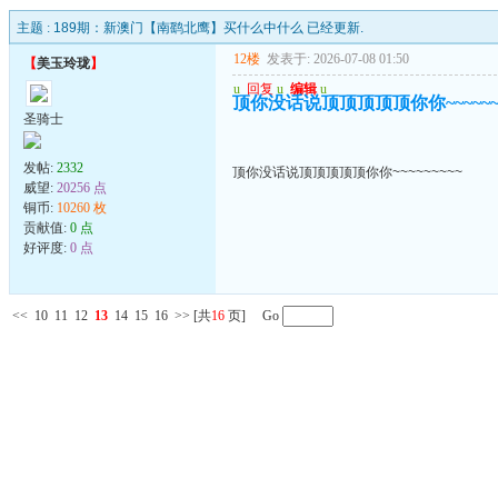
主题 :
189期：新澳门【南鹞北鹰】买什么中什么 已经更新.
12楼
发表于: 2026-07-08 01:50
【
美玉玲珑
】
u
回复
u
编辑
u
顶你没话说顶顶顶顶顶你你~~~~~~~
圣骑士
发帖:
2332
顶你没话说顶顶顶顶顶你你~~~~~~~~~
威望:
20256 点
铜币:
10260 枚
贡献值:
0 点
好评度:
0 点
<<
10
11
12
13
14
15
16
>>
[共
16
页] Go