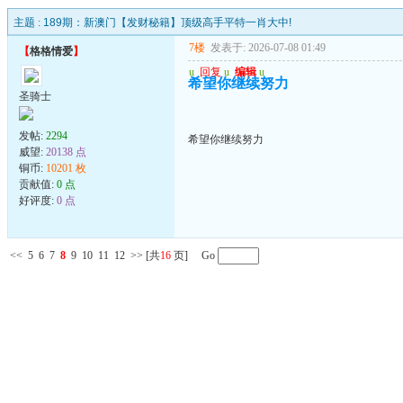
主题 :
189期：新澳门【发财秘籍】顶级高手平特一肖大中!
7楼
发表于: 2026-07-08 01:49
【
格格情爱
】
u
回复
u
编辑
u
希望你继续努力
圣骑士
发帖:
2294
希望你继续努力
威望:
20138 点
铜币:
10201 枚
贡献值:
0 点
好评度:
0 点
<<
5
6
7
8
9
10
11
12
>>
[共
16
页] Go