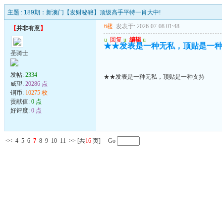
主题 :
189期：新澳门【发财秘籍】顶级高手平特一肖大中!
6楼
发表于: 2026-07-08 01:48
【
并非有意
】
u
回复
u
编辑
u
★★发表是一种无私，顶贴是一
圣骑士
发帖:
2334
★★发表是一种无私，顶贴是一种支持
威望:
20286 点
铜币:
10275 枚
贡献值:
0 点
好评度:
0 点
<<
4
5
6
7
8
9
10
11
>>
[共
16
页] Go