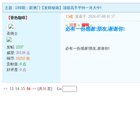
主题 :
189期：新澳门【发财秘籍】顶级高手平特一肖大中!
15楼
发表于: 2026-07-08 01:57
【
香热咖啡
】
u
回复
u
编辑
u
必有一份感谢!朋友,谢谢你!
圣骑士
发帖:
2337
必有一份感谢!朋友,谢谢你!
威望:
20139 点
铜币:
10202 枚
贡献值:
0 点
好评度:
0 点
<<
13
14
15
16
>>
[共
16
页] Go