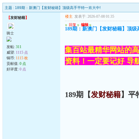
主题 :
189期：新澳门【发财秘籍】顶级高手平特一肖大中!
楼主
发表于: 2026-07-08 01:35
【
发财秘籍
】
u
回复
u
编辑
u
189期：新澳门【发财秘籍】顶级
骑士
发帖:
311
集百站最精华网站的高
威望:
1115 点
铜币:
1115 枚
资料！一定要记好 导航网
贡献值:
0 点
好评度:
0 点
189期【
发财秘籍
】平