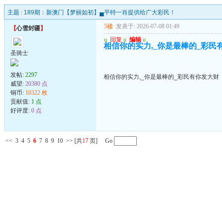
主题 :
189期：新澳门【梦丽如初】▄平特一肖提供给广大彩民！
5楼
发表于: 2026-07-08 01:49
【
心雪封疆
】
u
回复
u
编辑
u
相信你的实力,_你是最棒的_彩民
圣骑士
发帖:
2297
相信你的实力,_你是最棒的_彩民有你发大财
威望:
20380 点
铜币:
10322 枚
贡献值:
1 点
好评度:
0 点
<<
3
4
5
6
7
8
9
10
>>
[共
17
页] Go