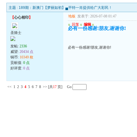
主题 :
189期：新澳门【梦丽如初】▄平特一肖提供给广大彩民！
地板
发表于: 2026-07-08 01:47
【
心心相印
】
u
回复
u
编辑
u
必有一份感谢!朋友,谢谢你!
圣骑士
发帖:
2336
必有一份感谢!朋友,谢谢你!
威望:
20434 点
铜币:
10349 枚
贡献值:
0 点
好评度:
0 点
<<
1
2
3
4
5
6
7
8
>>
[共
17
页] Go