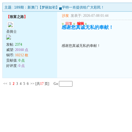
主题 :
189期：新澳门【梦丽如初】▄平特一肖提供给广大彩民！
沙发
发表于: 2026-07-08 01:44
【
致富之路
】
u
回复
u
编辑
u
感谢您真诚无私的奉献！
圣骑士
发帖:
2374
感谢您真诚无私的奉献！
威望:
20160 点
铜币:
10212 枚
贡献值:
0 点
好评度:
0 点
<<
1
2
3
4
5
6
>>
[共
17
页] Go