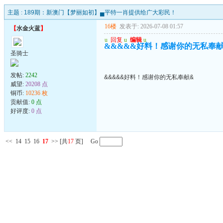
主题 :
189期：新澳门【梦丽如初】▄平特一肖提供给广大彩民！
16楼
发表于: 2026-07-08 01:57
【
水金火蓝
】
u
回复
u
编辑
u
&&&&&好料！感谢你的无私奉
圣骑士
发帖:
2242
&&&&&好料！感谢你的无私奉献&
威望:
20208 点
铜币:
10236 枚
贡献值:
0 点
好评度:
0 点
<<
14
15
16
17
>>
[共
17
页] Go