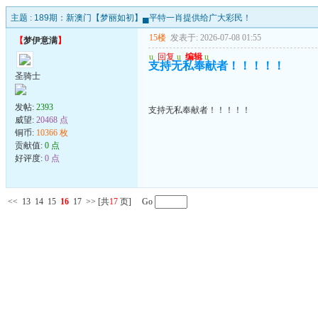
主题 :
189期：新澳门【梦丽如初】▄平特一肖提供给广大彩民！
15楼
发表于: 2026-07-08 01:55
【
梦伊意满
】
u
回复
u
编辑
u
支持无私奉献者！！！！！
圣骑士
发帖:
2393
支持无私奉献者！！！！！
威望:
20468 点
铜币:
10366 枚
贡献值:
0 点
好评度:
0 点
<<
13
14
15
16
17
>>
[共
17
页] Go