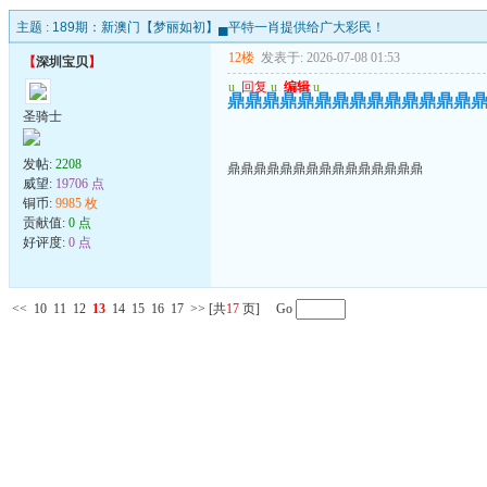
主题 :
189期：新澳门【梦丽如初】▄平特一肖提供给广大彩民！
12楼
发表于: 2026-07-08 01:53
【
深圳宝贝
】
u
回复
u
编辑
u
鼎鼎鼎鼎鼎鼎鼎鼎鼎鼎鼎鼎鼎鼎
圣骑士
发帖:
2208
鼎鼎鼎鼎鼎鼎鼎鼎鼎鼎鼎鼎鼎鼎鼎
威望:
19706 点
铜币:
9985 枚
贡献值:
0 点
好评度:
0 点
<<
10
11
12
13
14
15
16
17
>>
[共
17
页] Go