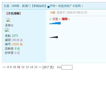
主题 :
189期：新澳门【梦丽如初】▄平特一肖提供给广大彩民！
10楼
发表于: 2026-07-08 01:53
【
月色清幽
】
u
回复
u
编辑
u
▁▂▃▄
圣骑士
发帖:
2273
▁▂▃▄
威望:
20138 点
铜币:
10201 枚
贡献值:
0 点
好评度:
0 点
<<
8
9
10
11
12
13
14
15
>>
[共
17
页] Go