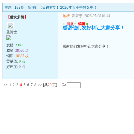
主题 :
189期：新澳门【日进有功】2026年大小中特又中！
地板
发表于: 2026-07-08 01:44
【
倩女多情
】
u
回复
u
编辑
u
感谢他们发好料让大家分享！
圣骑士
发帖:
2388
感谢他们发好料让大家分享！
威望:
20520 点
铜币:
10387 枚
贡献值:
0 点
好评度:
0 点
<<
1
2
3
4
5
6
7
8
>>
[共
20
页] Go