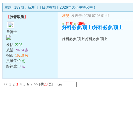
主题 :
189期：新澳门【日进有功】2026年大小中特又中！
板凳
发表于: 2026-07-08 01:44
【
狄青取旗
】
u
回复
u
编辑
u
好料必参,顶上!好料必参,顶上
圣骑士
好料必参,顶上!好料必参,顶上
发帖:
2298
威望:
20254 点
铜币:
10259 枚
贡献值:
0 点
好评度:
0 点
<<
1
2
3
4
5
6
7
>>
[共
20
页] Go