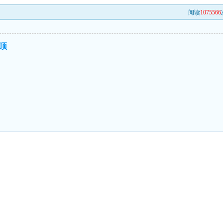
阅读
1075566
顶