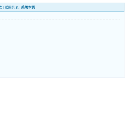
次 |
返回列表
|
关闭本页