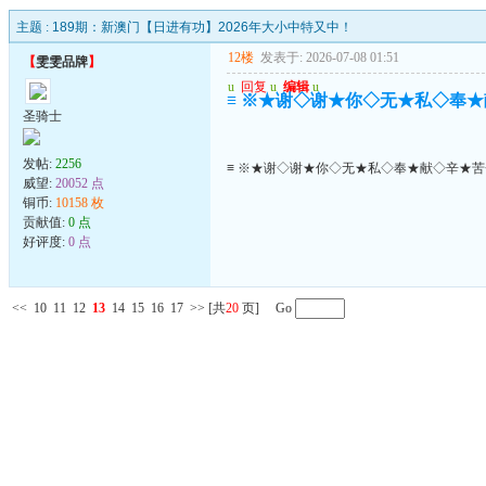
主题 :
189期：新澳门【日进有功】2026年大小中特又中！
12楼
发表于: 2026-07-08 01:51
【
雯雯品牌
】
u
回复
u
编辑
u
≡ ※★谢◇谢★你◇无★私◇奉★
圣骑士
发帖:
2256
≡ ※★谢◇谢★你◇无★私◇奉★献◇辛★苦
威望:
20052 点
铜币:
10158 枚
贡献值:
0 点
好评度:
0 点
<<
10
11
12
13
14
15
16
17
>>
[共
20
页] Go