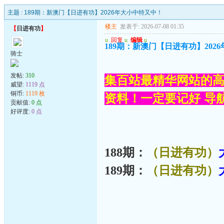
主题 :
189期：新澳门【日进有功】2026年大小中特又中！
楼主
发表于: 2026-07-08 01:35
【
日进有功
】
u
回复
u
编辑
u
189期：新澳门【日进有功】202
骑士
发帖:
310
集百站最精华网站的高
威望:
1119 点
铜币:
1119 枚
资料！一定要记好 导航网
贡献值:
0 点
好评度:
0 点
188期：
（日进有功）
189期：
（日进有功）