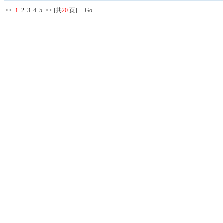
<<
1
2
3
4
5
>>
[共
20
页] Go