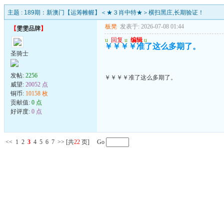
主题 :
189期：新澳门【运筹帷幄】＜★３肖中特★＞横扫黑庄,长期验证！
板凳
发表于: 2026-07-08 01:44
【
雯雯品牌
】
u
回复
u
编辑
u
￥￥￥￥准了这么多期了。
圣骑士
发帖:
2256
￥￥￥￥准了这么多期了。
威望:
20052 点
铜币:
10158 枚
贡献值:
0 点
好评度:
0 点
<<
1
2
3
4
5
6
7
>>
[共
22
页] Go