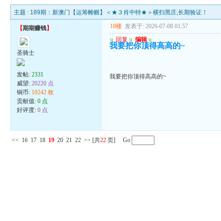
主题 :
189期：新澳门【运筹帷幄】＜★３肖中特★＞横扫黑庄,长期验证！
18楼
发表于: 2026-07-08 01:57
【
期期赚钱
】
u
回复
u
编辑
u
我要把你顶得高高的~
圣骑士
发帖:
2331
我要把你顶得高高的~
威望:
20220 点
铜币:
10242 枚
贡献值:
0 点
好评度:
0 点
<<
16
17
18
19
20
21
22
>>
[共
22
页] Go