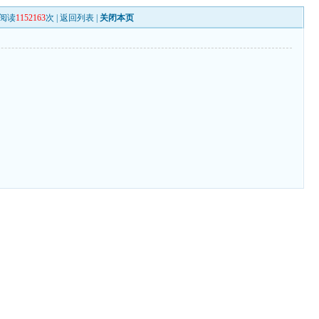
阅读
1152163
次 |
返回列表
|
关闭本页