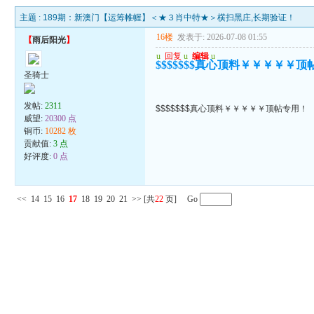
主题 :
189期：新澳门【运筹帷幄】＜★３肖中特★＞横扫黑庄,长期验证！
16楼
发表于: 2026-07-08 01:55
【
雨后阳光
】
u
回复
u
编辑
u
$$$$$$$真心顶料￥￥￥￥￥
圣骑士
发帖:
2311
$$$$$$$真心顶料￥￥￥￥￥顶帖专用！
威望:
20300 点
铜币:
10282 枚
贡献值:
3 点
好评度:
0 点
<<
14
15
16
17
18
19
20
21
>>
[共
22
页] Go