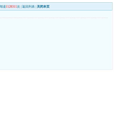
阅读
1128311
次 |
返回列表
|
关闭本页