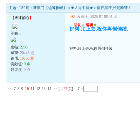
主题 :
189期：新澳门【运筹帷幄】＜★３肖中特★＞横扫黑庄,长期验证！
9楼
发表于: 2026-07-08 01:50
【
天才的心
】
u
回复
u
编辑
u
好料,顶上去,祝你再创佳绩,
圣骑士
发帖:
2286
好料,顶上去,祝你再创佳绩,
威望:
20448 点
铜币:
10356 枚
贡献值:
0 点
好评度:
0 点
<<
7
8
9
10
11
12
13
14
>>
[共
22
页] Go