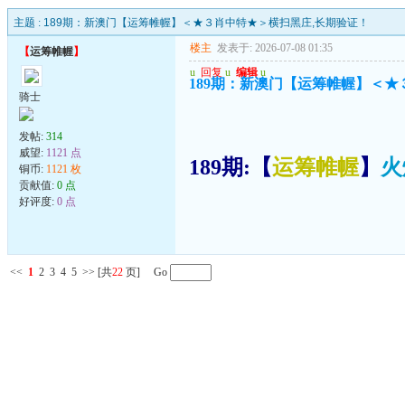
主题 :
189期：新澳门【运筹帷幄】＜★３肖中特★＞横扫黑庄,长期验证！
楼主
发表于: 2026-07-08 01:35
【
运筹帷幄
】
u
回复
u
编辑
u
189期：新澳门【运筹帷幄】＜★
骑士
发帖:
314
威望:
1121 点
189期:【
运筹帷幄
】
火
铜币:
1121 枚
贡献值:
0 点
好评度:
0 点
<<
1
2
3
4
5
>>
[共
22
页] Go