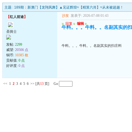
主题 :
189期：新澳门【龙翔凤舞】▲见证辉煌≈【精算六肖】≈从未被超越！
沙发
发表于: 2026-07-08 01:43
【
红人前途
】
u
回复
u
编辑
u
牛料。。。牛料。。名副其实的
圣骑士
发帖:
2299
牛料。。。牛料。。名副其实的扫庄料
威望:
20506 点
铜币:
10385 枚
贡献值:
0 点
好评度:
0 点
<<
1
2
3
4
5
6
>>
[共
13
页] Go