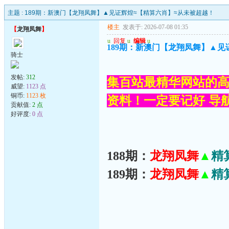
主题 :
189期：新澳门【龙翔凤舞】▲见证辉煌≈【精算六肖】≈从未被超越！
楼主
发表于: 2026-07-08 01:35
【
龙翔凤舞
】
u
回复
u
编辑
u
189期：新澳门【龙翔凤舞】▲见
骑士
发帖:
312
集百站最精华网站的高
威望:
1123 点
铜币:
1123 枚
资料！一定要记好 导航网
贡献值:
2 点
好评度:
0 点
188期：
龙翔凤舞
▲
精
189期：
龙翔凤舞
▲
精