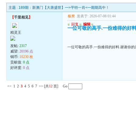
主题 :
189期：新澳门【大唐盛世】━>平特一肖<━期期高中！
板凳
发表于: 2026-07-08 01:44
【
千里相见
】
u
回复
u
编辑
u
一位可敬的高手.一份难得的好料
精灵王
发帖:
2317
一位可敬的高手.一份难得的好料.谢谢你的
威望:
20196 点
铜币:
10230 枚
贡献值:
0 点
好评度:
0 点
<<
1
2
3
4
5
6
7
>>
[共
12
页] Go