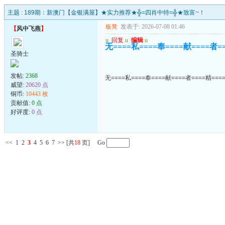
主题 :
189期：新澳门【金银满屋】★实力推荐★╬=四肖中特=╬★致富~！
板凳
发表于: 2026-07-08 01:46
【
风中飞燕
】
u
回复
u
编辑
u
无====私====奉====献====者=
圣骑士
发帖:
2368
无====私====奉====献====者====精===
威望:
20620 点
铜币:
10443 枚
贡献值:
0 点
好评度:
0 点
<<
1
2
3
4
5
6
7
>>
[共
18
页] Go