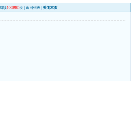
阅读
1008985
次 |
返回列表
|
关闭本页