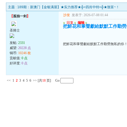
主题 :
189期：新澳门【金银满屋】★实力推荐★╬=四肖中特=╬★致富~！
沙发
发表于: 2026-07-08 01:44
【
孤独一剑
】
u
回复
u
编辑
u
把鮮花和掌聲獻給默默工作勤勞
圣骑士
发帖:
2331
把鮮花和掌聲獻給默默工作勤勞無私的伱
威望:
20228 点
铜币:
10246 枚
贡献值:
0 点
好评度:
0 点
<<
1
2
3
4
5
6
>>
[共
18
页] Go