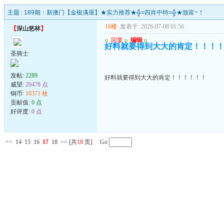
主题 :
189期：新澳门【金银满屋】★实力推荐★╬=四肖中特=╬★致富~！
16楼
发表于: 2026-07-08 01:56
【
深山悠林
】
u
回复
u
编辑
u
好料就要得到大大的肯定！！！
圣骑士
发帖:
2289
好料就要得到大大的肯定！！！！！！
威望:
20478 点
铜币:
10371 枚
贡献值:
0 点
好评度:
0 点
<<
14
15
16
17
18
>>
[共
18
页] Go