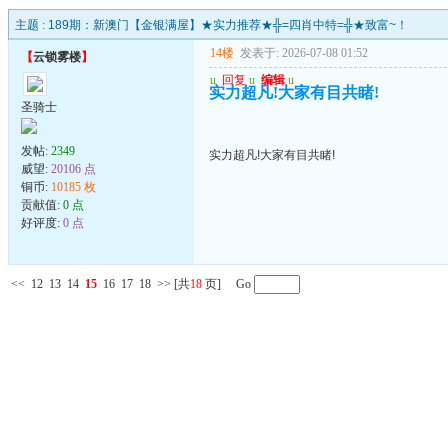
主题 :
189期：新澳门【金银满屋】★实力推荐★╬=四肖中特=╬★致富~！
14楼
发表于: 2026-07-08 01:52
【
云锁雾楼
】
u
回复
u
编辑
u
实力超凡!大家有目共睹!
圣骑士
发帖:
2349
实力超凡!大家有目共睹!
威望:
20106 点
铜币:
10185 枚
贡献值:
0 点
好评度:
0 点
<<
12
13
14
15
16
17
18
>>
[共
18
页] Go