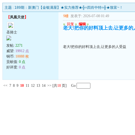
主题 :
189期：新澳门【金银满屋】★实力推荐★╬=四肖中特=╬★致富~！
9楼
发表于: 2026-07-08 01:49
【
凤凰天使
】
u
回复
u
编辑
u
老大!把你的好料顶上去,让更多的
圣骑士
发帖:
2271
老大!把你的好料顶上去,让更多的人受益
威望:
19912 点
铜币:
10088 枚
贡献值:
0 点
好评度:
0 点
<<
7
8
9
10
11
12
13
14
>>
[共
18
页] Go