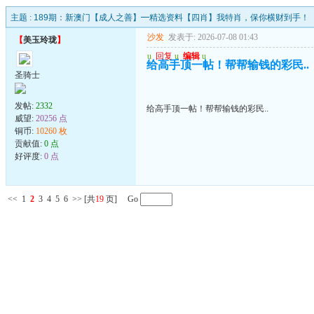
主题 :
189期：新澳门【成人之善】━精选资料【四肖】我特肖，保你横财到手！
沙发
发表于: 2026-07-08 01:43
【
美玉玲珑
】
u
回复
u
编辑
u
给高手顶一帖！帮帮输钱的彩民..
圣骑士
发帖:
2332
给高手顶一帖！帮帮输钱的彩民..
威望:
20256 点
铜币:
10260 枚
贡献值:
0 点
好评度:
0 点
<<
1
2
3
4
5
6
>>
[共
19
页] Go