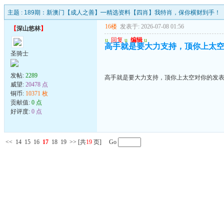
主题 :
189期：新澳门【成人之善】━精选资料【四肖】我特肖，保你横财到手！
16楼
发表于: 2026-07-08 01:56
【
深山悠林
】
u
回复
u
编辑
u
高手就是要大力支持，顶你上太
圣骑士
发帖:
2289
高手就是要大力支持，顶你上太空对你的发
威望:
20478 点
铜币:
10371 枚
贡献值:
0 点
好评度:
0 点
<<
14
15
16
17
18
19
>>
[共
19
页] Go