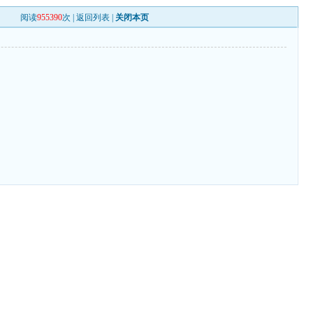
阅读
955390
次 |
返回列表
|
关闭本页