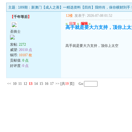
主题 :
189期：新澳门【成人之善】━精选资料【四肖】我特肖，保你横财到手
12楼
发表于: 2026-07-08 01:52
【
千年等后
】
u
回复
u
编辑
u
高手就是要大力支持，顶你上太
圣骑士
发帖:
2272
高手就是要大力支持，顶你上太空
威望:
20110 点
铜币:
10187 枚
贡献值:
0 点
好评度:
0 点
<<
10
11
12
13
14
15
16
17
>>
[共
19
页] Go