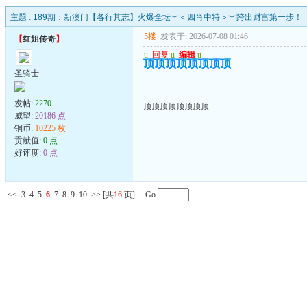
主题 :
189期：新澳门【各行其志】火爆全坛︶＜四肖中特＞︶跨出财富第一步！
5楼
发表于: 2026-07-08 01:46
【
红姐传奇
】
u
回复
u
编辑
u
顶顶顶顶顶顶顶顶
圣骑士
发帖:
2270
顶顶顶顶顶顶顶顶
威望:
20186 点
铜币:
10225 枚
贡献值:
0 点
好评度:
0 点
<<
3
4
5
6
7
8
9
10
>>
[共
16
页] Go