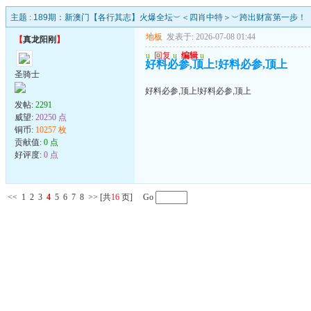
主题 :
189期：新澳门【各行其志】火爆全坛︶＜四肖中特＞︶跨出财富第一步！
地板
发表于: 2026-07-08 01:44
【
真龙阳刚
】
u
回复
u
编辑
u
好料必参,顶上!好料必参,顶上
圣骑士
好料必参,顶上!好料必参,顶上
发帖:
2291
威望:
20250 点
铜币:
10257 枚
贡献值:
0 点
好评度:
0 点
<<
1
2
3
4
5
6
7
8
>>
[共
16
页] Go