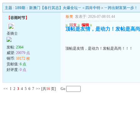
主题 :
189期：新澳门【各行其志】火爆全坛︶＜四肖中特＞︶跨出财富第一步！
板凳
发表于: 2026-07-08 01:44
【
谷雨时节
】
u
回复
u
编辑
u
顶帖是友情，是动力！发帖是高
圣骑士
发帖:
2364
顶帖是友情，是动力！发帖是高尚！！！
威望:
20079 点
铜币:
10172 枚
贡献值:
6 点
好评度:
0 点
<<
1
2
3
4
5
6
7
>>
[共
16
页] Go