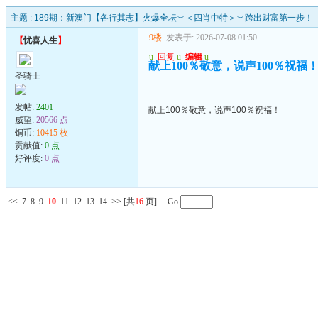
主题 :
189期：新澳门【各行其志】火爆全坛︶＜四肖中特＞︶跨出财富第一步！
9楼
发表于: 2026-07-08 01:50
【
忧喜人生
】
u
回复
u
编辑
u
献上100％敬意，说声100％祝福
圣骑士
发帖:
2401
献上100％敬意，说声100％祝福！
威望:
20566 点
铜币:
10415 枚
贡献值:
0 点
好评度:
0 点
<<
7
8
9
10
11
12
13
14
>>
[共
16
页] Go