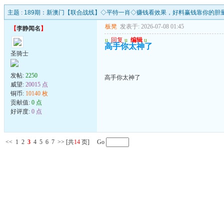
主题 :
189期：新澳门【联合战线】◇平特一肖◇赚钱看效果，好料赢钱靠你的胆
板凳
发表于: 2026-07-08 01:45
【
李静闻名
】
u
回复
u
编辑
u
高手你太神了
圣骑士
发帖:
2250
高手你太神了
威望:
20015 点
铜币:
10140 枚
贡献值:
0 点
好评度:
0 点
<<
1
2
3
4
5
6
7
>>
[共
14
页] Go