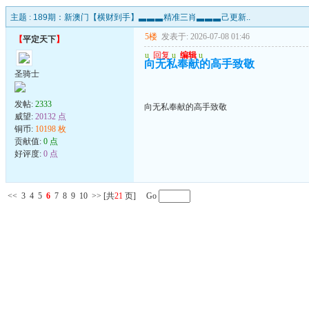
主题 :
189期：新澳门【横财到手】▃▃▃精准三肖▃▃▃己更新..
5楼
发表于: 2026-07-08 01:46
【
平定天下
】
u
回复
u
编辑
u
向无私奉献的高手致敬
圣骑士
发帖:
2333
向无私奉献的高手致敬
威望:
20132 点
铜币:
10198 枚
贡献值:
0 点
好评度:
0 点
<<
3
4
5
6
7
8
9
10
>>
[共
21
页] Go